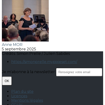
Anne MOR
5 septembre 2025
Crédits: Simon Prelle / Julien Sabdes
https://simonprelle.mypixieset.com/
Je m'abonne à la newsletter
OK
Plan du site
Licences
Mentions légales
CGUV