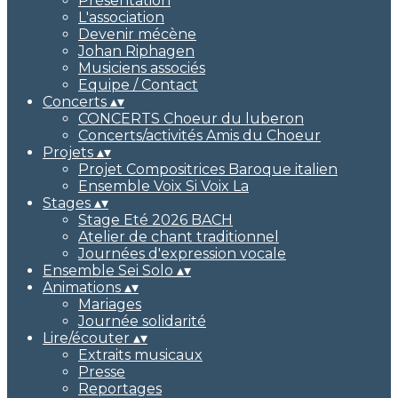
Présentation
L'association
Devenir mécène
Johan Riphagen
Musiciens associés
Equipe / Contact
Concerts
▴
▾
CONCERTS Choeur du luberon
Concerts/activités Amis du Choeur
Projets
▴
▾
Projet Compositrices Baroque italien
Ensemble Voix Si Voix La
Stages
▴
▾
Stage Eté 2026 BACH
Atelier de chant traditionnel
Journées d'expression vocale
Ensemble Sei Solo
▴
▾
Animations
▴
▾
Mariages
Journée solidarité
Lire/écouter
▴
▾
Extraits musicaux
Presse
Reportages