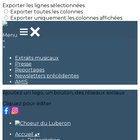
Exporter les lignes sélectionnées
Exporter toutes les colonnes
Exporter uniquement les colonnes affichées
Menu
<
>
Extraits musicaux
Presse
Reportages
Newsletters précédentes
AMIS
Ajoutez un logo, un bouton, des réseaux sociaux
Cliquez pour éditer
Accueil
▴
▾