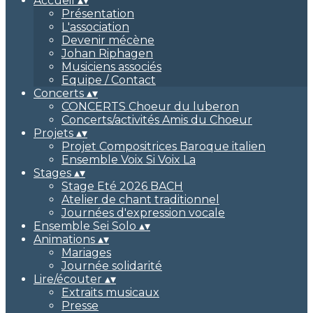
Accueil
▴
▾
Présentation
L'association
Devenir mécène
Johan Riphagen
Musiciens associés
Equipe / Contact
Concerts
▴
▾
CONCERTS Choeur du luberon
Concerts/activités Amis du Choeur
Projets
▴
▾
Projet Compositrices Baroque italien
Ensemble Voix Si Voix La
Stages
▴
▾
Stage Eté 2026 BACH
Atelier de chant traditionnel
Journées d'expression vocale
Ensemble Sei Solo
▴
▾
Animations
▴
▾
Mariages
Journée solidarité
Lire/écouter
▴
▾
Extraits musicaux
Presse