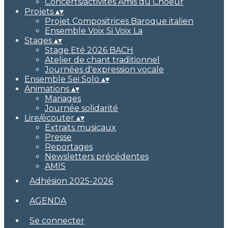
Concerts/activités Amis du Choeur
Projets
▴
▾
Projet Compositrices Baroque italien
Ensemble Voix Si Voix La
Stages
▴
▾
Stage Eté 2026 BACH
Atelier de chant traditionnel
Journées d'expression vocale
Ensemble Sei Solo
▴
▾
Animations
▴
▾
Mariages
Journée solidarité
Lire/écouter
▴
▾
Extraits musicaux
Presse
Reportages
Newsletters précédentes
AMIS
Adhésion 2025-2026
AGENDA
Se connecter