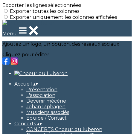
Exporter les lignes sélectionnées
Exporter toutes les colonnes
Exporter uniquement les colonnes affichées
Menu
Ajoutez un logo, un bouton, des réseaux sociaux
Cliquez pour éditer
Accueil
▴
▾
Présentation
L'association
Devenir mécène
Johan Riphagen
Musiciens associés
Equipe / Contact
Concerts
▴
▾
CONCERTS Choeur du luberon