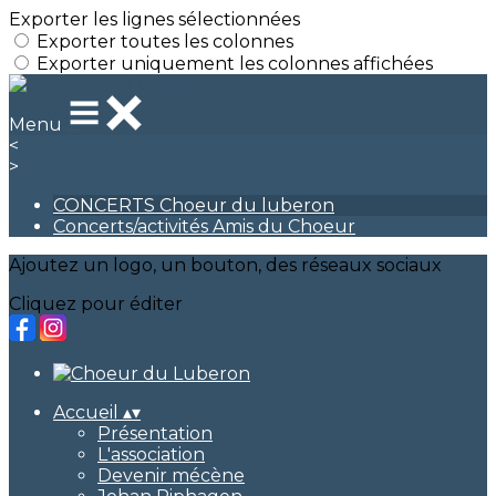
Exporter les lignes sélectionnées
Exporter toutes les colonnes
Exporter uniquement les colonnes affichées
Menu
<
>
CONCERTS Choeur du luberon
Concerts/activités Amis du Choeur
Ajoutez un logo, un bouton, des réseaux sociaux
Cliquez pour éditer
Accueil
▴
▾
Présentation
L'association
Devenir mécène