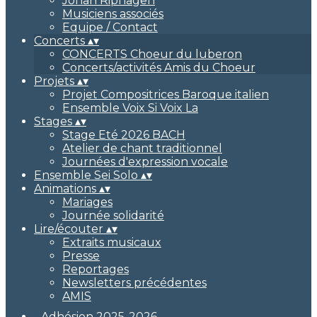
Johan Riphagen
Musiciens associés
Equipe / Contact
Concerts
▴
▾
CONCERTS Choeur du luberon
Concerts/activités Amis du Choeur
Projets
▴
▾
Projet Compositrices Baroque italien
Ensemble Voix Si Voix La
Stages
▴
▾
Stage Eté 2026 BACH
Atelier de chant traditionnel
Journées d'expression vocale
Ensemble Sei Solo
▴
▾
Animations
▴
▾
Mariages
Journée solidarité
Lire/écouter
▴
▾
Extraits musicaux
Presse
Reportages
Newsletters précédentes
AMIS
Adhésion 2025-2026