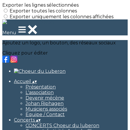
Exporter les lignes sélectionnées
Exporter toutes les colonnes
Exporter uniquement les colonnes affichées
Menu
Ajoutez un logo, un bouton, des réseaux sociaux
Cliquez pour éditer
Accueil
▴
▾
Présentation
L'association
Devenir mécène
Johan Riphagen
Musiciens associés
Equipe / Contact
Concerts
▴
▾
CONCERTS Choeur du luberon