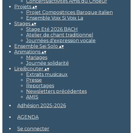
Concerts/activités Amis du Choeur
Projets
▴
▾
Projet Compositrices Baroque italien
Ensemble Voix Si Voix La
Stages
▴
▾
Stage Eté 2026 BACH
Atelier de chant traditionnel
Journées d'expression vocale
Ensemble Sei Solo
▴
▾
Animations
▴
▾
Mariages
Journée solidarité
Lire/écouter
▴
▾
Extraits musicaux
Presse
Reportages
Newsletters précédentes
AMIS
Adhésion 2025-2026
AGENDA
Se connecter