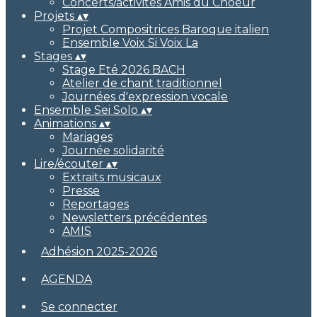
Concerts/activités Amis du Choeur
Projets
▴
▾
Projet Compositrices Baroque italien
Ensemble Voix Si Voix La
Stages
▴
▾
Stage Eté 2026 BACH
Atelier de chant traditionnel
Journées d'expression vocale
Ensemble Sei Solo
▴
▾
Animations
▴
▾
Mariages
Journée solidarité
Lire/écouter
▴
▾
Extraits musicaux
Presse
Reportages
Newsletters précédentes
AMIS
Adhésion 2025-2026
AGENDA
Se connecter