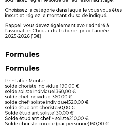
souhaitez régler le solde de l'adhésion au stage.
Choisissez la catégorie dans laquelle vous vous êtes
inscrit et réglez le montant du solde indiqué.
Rappel: vous devez également avoir adhéré à
l'association Choeur du Luberon pour l'année
2025-2026 (15€)
Formules
Formules
Prestation
Montant
solde choriste individuel
190,00 €
solde soliste individuel
360,00 €
solde chef individuel
360,00 €
solde chef+soliste individuel
520,00 €
solde étudiant choriste
50,00 €
Solde étudiant soliste
130,00 €
Solde étudiant chef + soliste
210,00 €
Solde choriste couple (par personne)
160,00 €