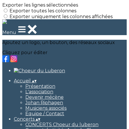
Exporter les lignes sélectionnées
Exporter toutes les colonnes
Exporter uniquement les colonnes affichées
Menu
Ajoutez un logo, un bouton, des réseaux sociaux
Cliquez pour éditer
Accueil
▴
▾
Présentation
L'association
Devenir mécène
Johan Riphagen
Musiciens associés
Equipe / Contact
Concerts
▴
▾
CONCERTS Choeur du luberon