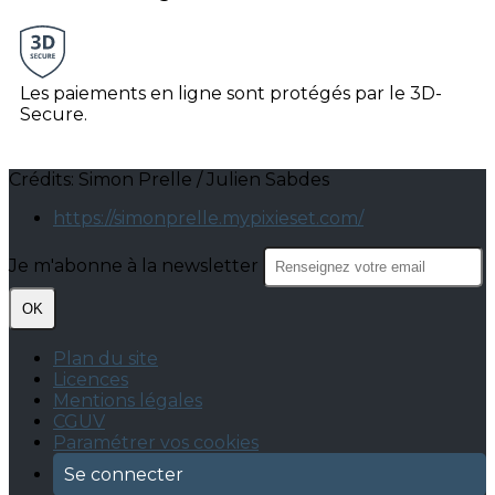
Les paiements en ligne sont protégés par le 3D-
Secure.
Crédits: Simon Prelle / Julien Sabdes
https://simonprelle.mypixieset.com/
Je m'abonne à la newsletter
OK
Plan du site
Licences
Mentions légales
CGUV
Paramétrer vos cookies
Se connecter