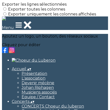
Exporter les lignes sélectionnées
Exporter toutes les colonnes
Exporter uniquement les colonnes affichées
Menu
Ajoutez un logo, un bouton, des réseaux sociaux
Cliquez pour éditer
Accueil
▴
▾
Présentation
L'association
Devenir mécène
Johan Riphagen
Musiciens associés
Equipe / Contact
Concerts
▴
▾
CONCERTS Choeur du luberon