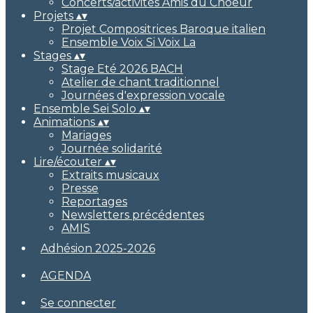
Concerts/activités Amis du Choeur
Projets
▴
▾
Projet Compositrices Baroque italien
Ensemble Voix Si Voix La
Stages
▴
▾
Stage Eté 2026 BACH
Atelier de chant traditionnel
Journées d'expression vocale
Ensemble Sei Solo
▴
▾
Animations
▴
▾
Mariages
Journée solidarité
Lire/écouter
▴
▾
Extraits musicaux
Presse
Reportages
Newsletters précédentes
AMIS
Adhésion 2025-2026
AGENDA
Se connecter